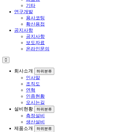
기타
연구개발
용사코팅
확산용접
공지사항
공지사항
보도자료
온라인문의
회사소개
하위분류
인사말
조직도
연혁
인증현황
오시는길
설비현황
하위분류
측정설비
생산설비
제품소개
하위분류