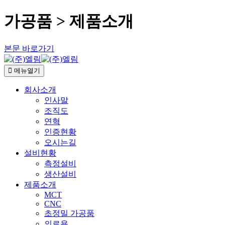
가공품 > 제품소개
본문 바로가기
메뉴열기
회사소개
인사말
조직도
연혁
인증현황
오시는길
설비현황
측정설비
생산설비
제품소개
MCT
CNC
초정밀 가공품
의료용