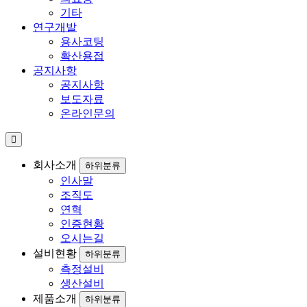
기타
연구개발
용사코팅
확산용접
공지사항
공지사항
보도자료
온라인문의
회사소개
하위분류
인사말
조직도
연혁
인증현황
오시는길
설비현황
하위분류
측정설비
생산설비
제품소개
하위분류