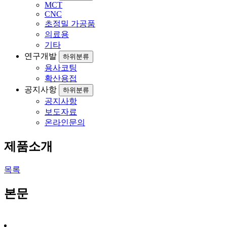
MCT
CNC
초정밀 가공품
의료용
기타
연구개발
하위분류
용사코팅
확산용접
공지사항
하위분류
공지사항
보도자료
온라인문의
제품소개
목록
본문