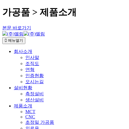
가공품 > 제품소개
본문 바로가기
메뉴열기
회사소개
인사말
조직도
연혁
인증현황
오시는길
설비현황
측정설비
생산설비
제품소개
MCT
CNC
초정밀 가공품
의료용